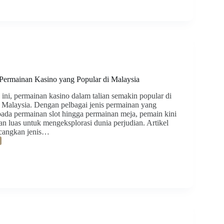
 Permainan Kasino yang Popular di Malaysia
 ini, permainan kasino dalam talian semakin popular di
 Malaysia. Dengan pelbagai jenis permainan yang
pada permainan slot hingga permainan meja, pemain kini
n luas untuk mengeksplorasi dunia perjudian. Artikel
cangkan jenis…