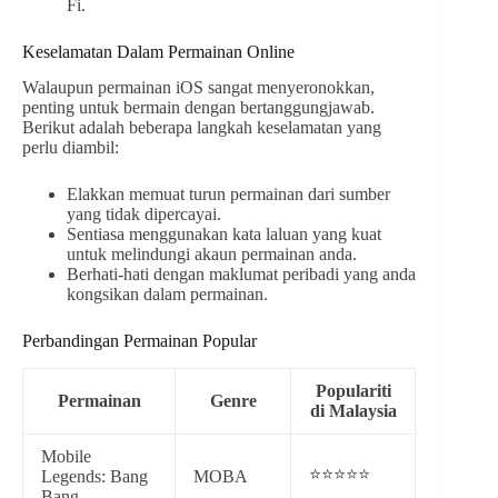
Fi.
Keselamatan Dalam Permainan Online
Walaupun permainan iOS sangat menyeronokkan,
penting untuk bermain dengan bertanggungjawab.
Berikut adalah beberapa langkah keselamatan yang
perlu diambil:
Elakkan memuat turun permainan dari sumber
yang tidak dipercayai.
Sentiasa menggunakan kata laluan yang kuat
untuk melindungi akaun permainan anda.
Berhati-hati dengan maklumat peribadi yang anda
kongsikan dalam permainan.
Perbandingan Permainan Popular
Populariti
Permainan
Genre
di Malaysia
Mobile
⭐⭐⭐⭐⭐
Legends: Bang
MOBA
Bang