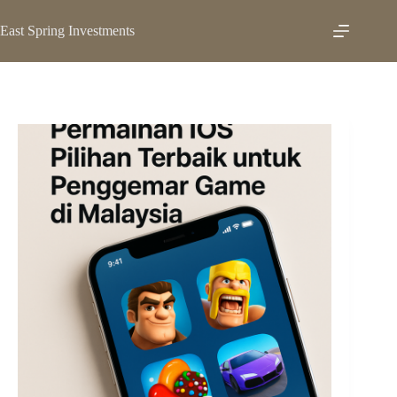
Skip
to
East Spring Investments
content