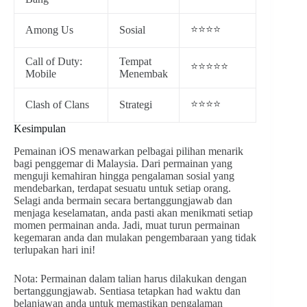
⭐⭐⭐⭐
Among Us
Sosial
Call of Duty:
Tempat
⭐⭐⭐⭐⭐
Mobile
Menembak
⭐⭐⭐⭐
Clash of Clans
Strategi
Kesimpulan
Pemainan iOS menawarkan pelbagai pilihan menarik
bagi penggemar di Malaysia. Dari permainan yang
menguji kemahiran hingga pengalaman sosial yang
mendebarkan, terdapat sesuatu untuk setiap orang.
Selagi anda bermain secara bertanggungjawab dan
menjaga keselamatan, anda pasti akan menikmati setiap
momen permainan anda. Jadi, muat turun permainan
kegemaran anda dan mulakan pengembaraan yang tidak
terlupakan hari ini!
Nota: Permainan dalam talian harus dilakukan dengan
bertanggungjawab. Sentiasa tetapkan had waktu dan
belanjawan anda untuk memastikan pengalaman