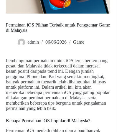
Permainan iOS Pilihan Terbaik untuk Penggemar Game
di Malaysia
admin
06/06/2026
Game
Pembangunan permainan untuk iOS terus berkembang
pesat, dan Malaysia tidak terkecuali dalam merasai
kesan positif daripada trend ini. Dengan jumlah
pengguna iPhone dan iPad yang semakin meningkat,
banyak permainan menarik telah dibangunkan khusus
untuk platform ini. Dalam artikel ini, kita akan
meneroka beberapa permainan iOS yang paling popular
di kalangan peminat permainan di Malaysia serta
memberikan beberapa tips berguna untuk pengalaman
permainan yang lebih baik.
Kenapa Permainan iOS Popular di Malaysia?
Permainan iOS menjadi pilihan utama bagi banyak