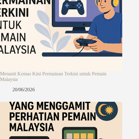
Menanti Kemas Kini Permainan Terkini untuk Pemain
Malaysia
20/06/2026