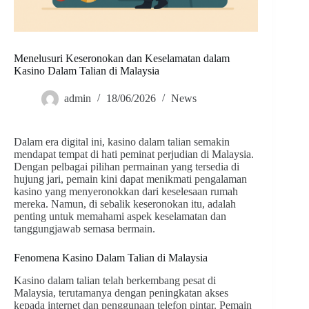
Menelusuri Keseronokan dan Keselamatan dalam
Kasino Dalam Talian di Malaysia
admin
18/06/2026
News
Dalam era digital ini, kasino dalam talian semakin
mendapat tempat di hati peminat perjudian di Malaysia.
Dengan pelbagai pilihan permainan yang tersedia di
hujung jari, pemain kini dapat menikmati pengalaman
kasino yang menyeronokkan dari keselesaan rumah
mereka. Namun, di sebalik keseronokan itu, adalah
penting untuk memahami aspek keselamatan dan
tanggungjawab semasa bermain.
Fenomena Kasino Dalam Talian di Malaysia
Kasino dalam talian telah berkembang pesat di
Malaysia, terutamanya dengan peningkatan akses
kepada internet dan penggunaan telefon pintar. Pemain