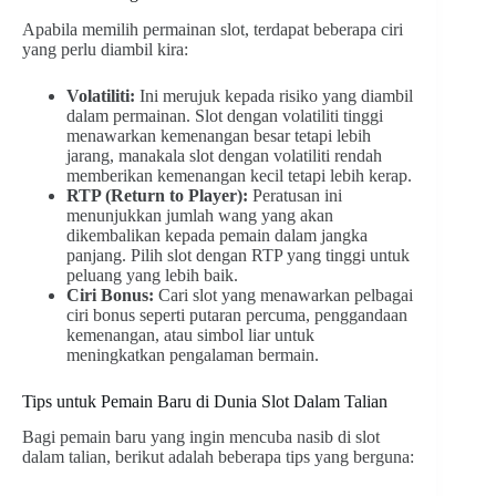
Apabila memilih permainan slot, terdapat beberapa ciri
yang perlu diambil kira:
Volatiliti:
Ini merujuk kepada risiko yang diambil
dalam permainan. Slot dengan volatiliti tinggi
menawarkan kemenangan besar tetapi lebih
jarang, manakala slot dengan volatiliti rendah
memberikan kemenangan kecil tetapi lebih kerap.
RTP (Return to Player):
Peratusan ini
menunjukkan jumlah wang yang akan
dikembalikan kepada pemain dalam jangka
panjang. Pilih slot dengan RTP yang tinggi untuk
peluang yang lebih baik.
Ciri Bonus:
Cari slot yang menawarkan pelbagai
ciri bonus seperti putaran percuma, penggandaan
kemenangan, atau simbol liar untuk
meningkatkan pengalaman bermain.
Tips untuk Pemain Baru di Dunia Slot Dalam Talian
Bagi pemain baru yang ingin mencuba nasib di slot
dalam talian, berikut adalah beberapa tips yang berguna: