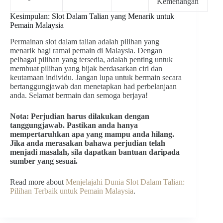
Kemenangan
Kesimpulan: Slot Dalam Talian yang Menarik untuk
Pemain Malaysia
Permainan slot dalam talian adalah pilihan yang
menarik bagi ramai pemain di Malaysia. Dengan
pelbagai pilihan yang tersedia, adalah penting untuk
membuat pilihan yang bijak berdasarkan ciri dan
keutamaan individu. Jangan lupa untuk bermain secara
bertanggungjawab dan menetapkan had perbelanjaan
anda. Selamat bermain dan semoga berjaya!
Nota: Perjudian harus dilakukan dengan
tanggungjawab. Pastikan anda hanya
mempertaruhkan apa yang mampu anda hilang.
Jika anda merasakan bahawa perjudian telah
menjadi masalah, sila dapatkan bantuan daripada
sumber yang sesuai.
Read more about
Menjelajahi Dunia Slot Dalam Talian:
Pilihan Terbaik untuk Pemain Malaysia
.