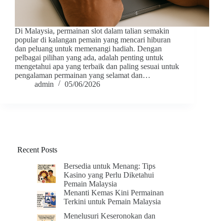
Di Malaysia, permainan slot dalam talian semakin
popular di kalangan pemain yang mencari hiburan
dan peluang untuk memenangi hadiah. Dengan
pelbagai pilihan yang ada, adalah penting untuk
mengetahui apa yang terbaik dan paling sesuai untuk
pengalaman permainan yang selamat dan…
admin
05/06/2026
Recent Posts
Bersedia untuk Menang: Tips
Kasino yang Perlu Diketahui
Pemain Malaysia
Menanti Kemas Kini Permainan
Terkini untuk Pemain Malaysia
Menelusuri Keseronokan dan