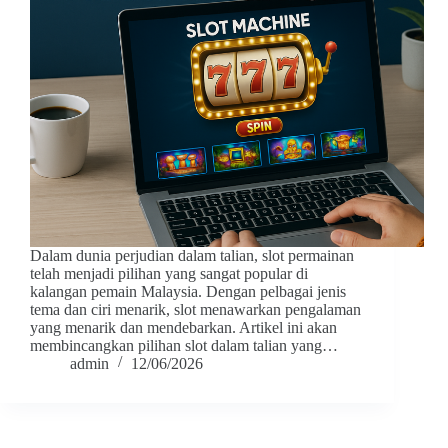
Dalam dunia perjudian dalam talian, slot permainan
telah menjadi pilihan yang sangat popular di
kalangan pemain Malaysia. Dengan pelbagai jenis
tema dan ciri menarik, slot menawarkan pengalaman
yang menarik dan mendebarkan. Artikel ini akan
membincangkan pilihan slot dalam talian yang…
admin
12/06/2026