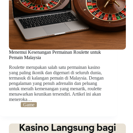
Menemui Kesenangan Permainan Roulette untuk
Pemain Malaysia
Roulette merupakan salah satu permainan kasino
yang paling ikonik dan digemari di seluruh dunia,
termasuk di kalangan pemain di Malaysia. Dengan
pengalaman yang penuh adrenalin dan peluang
untuk meraih kemenangan yang menarik, roulette
menawarkan keunikan tersendiri. Artikel ini akan
meneroka…
Game