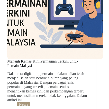
Menanti Kemas Kini Permainan Terkini untuk
Pemain Malaysia
Dalam era digital ini, permainan dalam talian telah
menjadi salah satu bentuk hiburan yang paling
popular di Malaysia. Dengan pelbagai jenis
permainan yang tersedia, pemain sentiasa
menantikan kemas kini dan perkembangan terbaru
untuk memastikan mereka tidak ketinggalan. Dalam
artikel ini,…
News