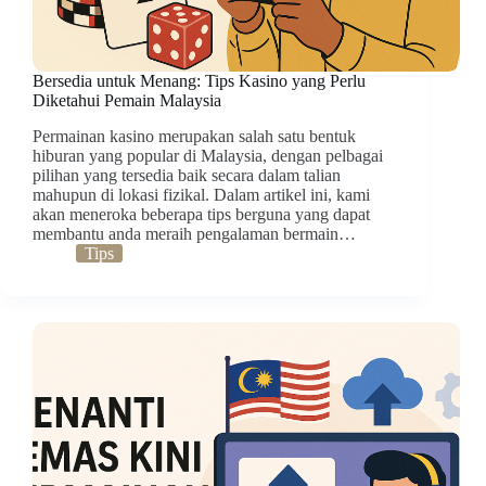
Bersedia untuk Menang: Tips Kasino yang Perlu
Diketahui Pemain Malaysia
Permainan kasino merupakan salah satu bentuk
hiburan yang popular di Malaysia, dengan pelbagai
pilihan yang tersedia baik secara dalam talian
mahupun di lokasi fizikal. Dalam artikel ini, kami
akan meneroka beberapa tips berguna yang dapat
membantu anda meraih pengalaman bermain…
Tips