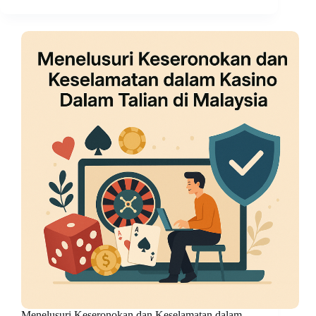
Menelusuri Keseronokan dan Keselamatan dalam