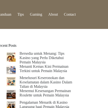
anduan
Tips
Gaming
About
Contact
ecent Posts
Bersedia untuk Menang: Tips
Kasino yang Perlu Diketahui
Pemain Malaysia
Menanti Kemas Kini Permainan
Terkini untuk Pemain Malaysia
Menelusuri Keseronokan dan
Keselamatan dalam Kasino Dalam
Talian di Malaysia
Menemui Kesenangan Permainan
Roulette untuk Pemain Malaysia
Pengalaman Menarik di Kasino
Langsung bagi Pemain Malaysia