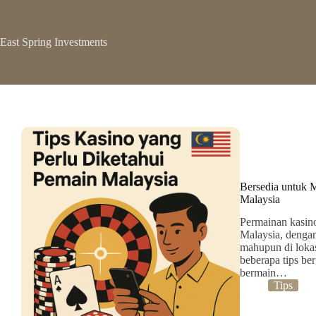
Skip
to
content
East Spring Investments
Bersedia untuk 
Malaysia
Permainan kasino
Malaysia, dengan 
mahupun di lokas
beberapa tips b
bermain…
Tips