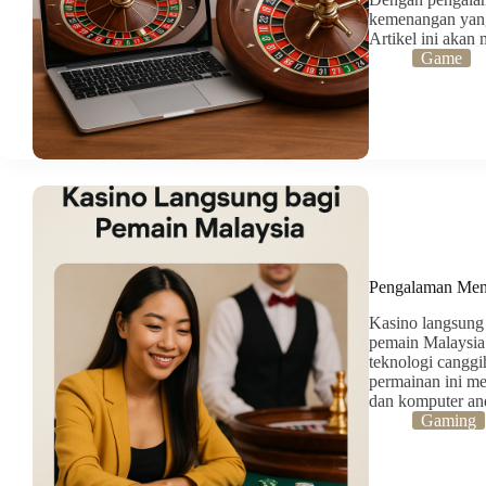
kemenangan yang 
Artikel ini aka
Game
Pengalaman Mena
Kasino langsung 
pemain Malaysia
teknologi canggi
permainan ini me
dan komputer and
Gaming