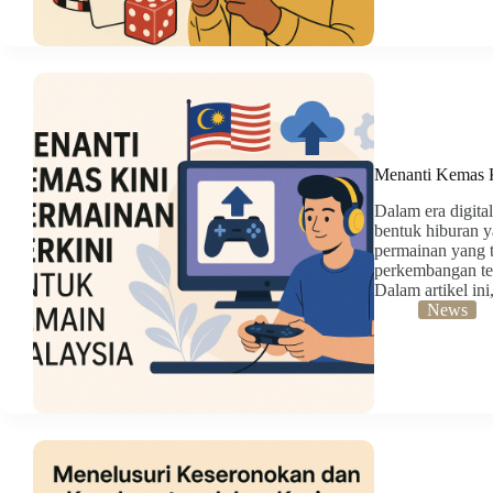
Menanti Kemas K
Dalam era digital
bentuk hiburan y
permainan yang t
perkembangan te
Dalam artikel in
News