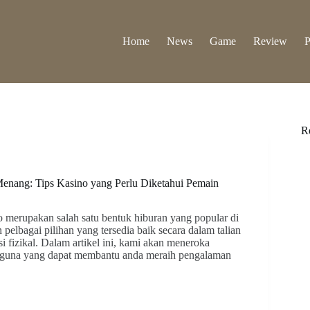
Home
News
Game
Review
P
R
Menang: Tips Kasino yang Perlu Diketahui Pemain
 merupakan salah satu bentuk hiburan yang popular di
pelbagai pilihan yang tersedia baik secara dalam talian
i fizikal. Dalam artikel ini, kami akan meneroka
erguna yang dapat membantu anda meraih pengalaman